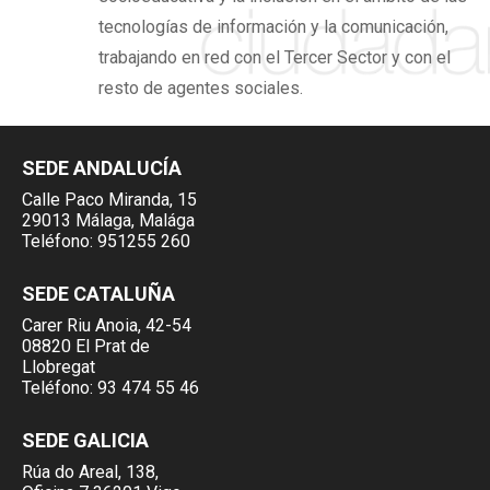
tecnologías de información y la comunicación,
trabajando en red con el Tercer Sector y con el
resto de agentes sociales.
SEDE ANDALUCÍA
Calle Paco Miranda, 15
29013 Málaga, Malága
Teléfono:
951255 260
SEDE CATALUÑA
Carer Riu Anoia, 42-54
08820 El Prat de
Llobregat
Teléfono:
93 474 55 46
SEDE GALICIA
Rúa do Areal, 138,