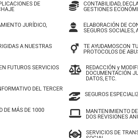
PLICACIONES DE
CONTABILIDAD, DECL

ICHAJE
GESTIONES ECONÓM
MIENTO JURÍDICO,
ELABORACIÓN DE CO

SEGUROS SOCIALES, A
RIGIDAS A NUESTRAS
TE AYUDAMOSCON TU

PROTOCOLOS DE ABU
EN FUTUROS SERVICIOS
REDACCIÓN y MODIF

DOCUMENTACIÓN JUR
DATOS, ETC.
INFORMATIVO DEL TERCER
SEGUROS ESPECIALI

 DE MÁS DE 1000
MANTENIMIENTO DEL

DOS REVISIONES AN
SERVICIOS DE TRAN

SOCIAL.