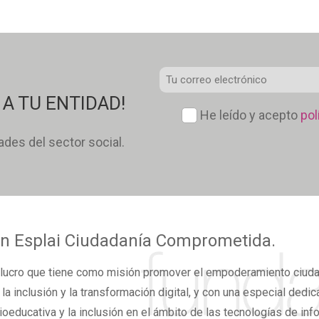
Co
Ele
A TU ENTIDAD!
Pol
He leído y acepto
pol
*
de
dades del sector social.
con
*
n Esplai
Ciudadanía Comprometida.
lucro
que tiene como misión promover el
empoderamiento ciud
,
la inclusión y la transformación digital,
y con una especial dedicac
ioeducativa y la inclusión en el ámbito de las tecnologías de inf