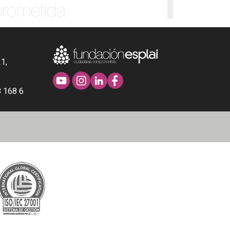
21,
 168 6