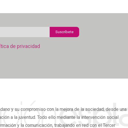
rreo
ctrónico
ítica
ítica de privacidad
fidencialidad
adano
y su compromiso con la mejora de la sociedad, desde una
ión a la juventud. Todo ello mediante la intervención social
ormación y la comunicación, trabajando en red con el Tercer