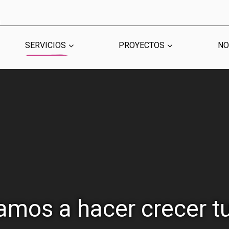
Reproductor
de
4
vídeo
SERVICIOS
PROYECTOS
NO
ER SECTOR
ER SECTOR
CONECTA IA
CONECTA IA
VOL
VOL
amos a hacer crecer tu