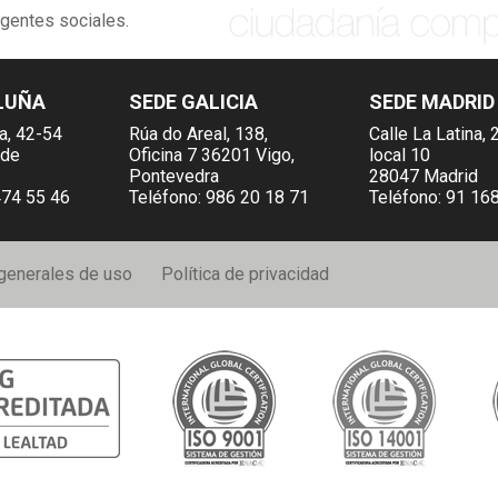
agentes sociales.
LUÑA
SEDE GALICIA
SEDE MADRID
ia, 42-54
Rúa do Areal, 138,
Calle La Latina, 
 de
Oficina 7 36201 Vigo,
local 10
Pontevedra
28047 Madrid
474 55 46
Teléfono:
986 20 18 71
Teléfono:
91 168
generales de uso
Política de privacidad