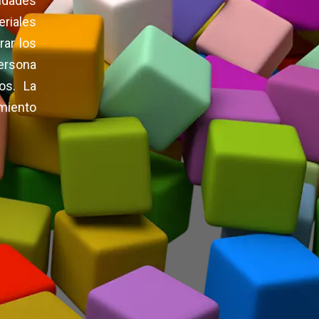
idades
riales
rar los
ersona
os. La
imiento