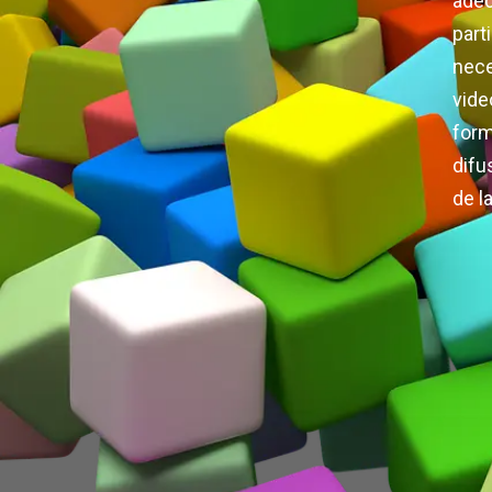
adec
par
nece
vide
for
difu
de l