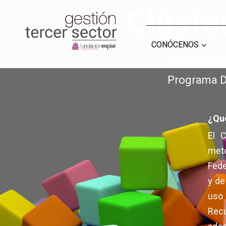
Clúste
CONOCE FUNDACIÓN ESPLAI
CONÓCENOS
GESTIÓN TERC
GESTIÓN TERC
Espacio de
Programa Di
¿Qué
El 
meto
Fede
y de
uso
Rec