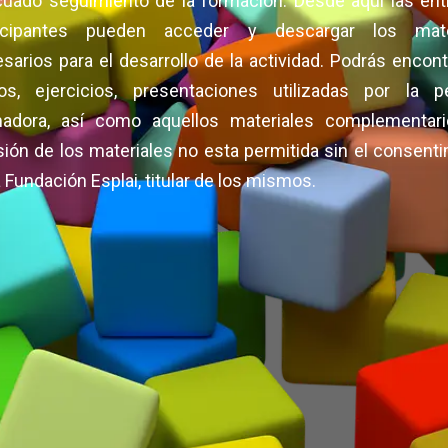
uado seguimiento de la formación. Desde aquí las ent
ticipantes pueden acceder y descargar los mate
sarios para el desarrollo de la actividad. Podrás encont
os, ejercicios, presentaciones utilizadas por la p
madora, así como aquellos materiales complementari
sión de los materiales no esta permitida sin el consent
a Fundación Esplai, titular de los mismos.