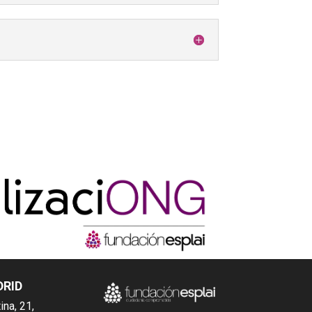
DRID
ina, 21,