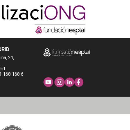
DRID
ina, 21,
rid
1 168 168 6