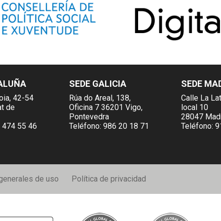
ALUÑA
SEDE GALICIA
SEDE MA
oia, 42-54
Rúa do Areal, 138,
Calle La Lat
at de
Oficina 7 36201 Vigo,
local 10
Pontevedra
28047 Mad
 474 55 46
Teléfono:
986 20 18 71
Teléfono:
9
generales de uso
Política de privacidad