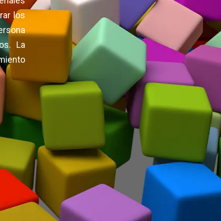
riales
rar los
ersona
os. La
imiento