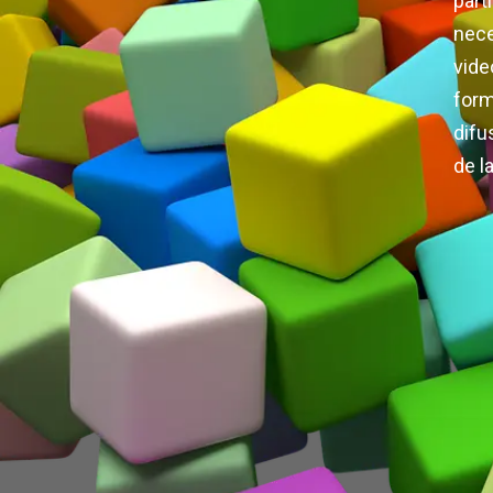
par
nece
vide
for
difu
de l