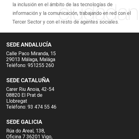
la inclusión en el ámbito de las tecnologías de
información y la comunicación, trabajando en red con el
Tercer Sector y con el resto de agentes sociales.
SEDE ANDALUCÍA
Calle Paco Miranda, 15
29013 Málaga, Malága
Teléfono:
951255 260
SEDE CATALUÑA
Carer Riu Anoia, 42-54
08820 El Prat de
Llobregat
Teléfono:
93 474 55 46
SEDE GALICIA
Rúa do Areal, 138,
Oficina 7 36201 Vigo,