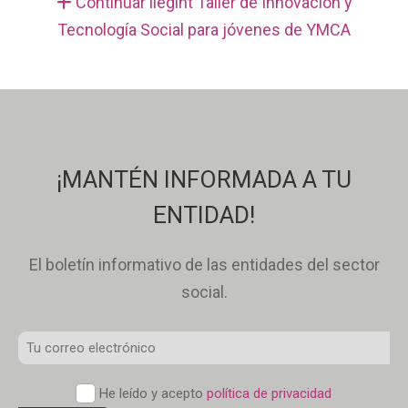
Continuar llegint Taller de Innovación y
Tecnología Social para jóvenes de YMCA
¡MANTÉN INFORMADA A TU
ENTIDAD!
El boletín informativo de las entidades del sector
social.
Correo
Electrónico
*
Política
He leído y acepto
política de privacidad