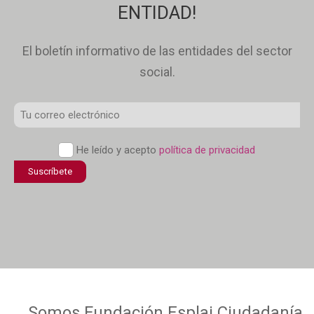
ENTIDAD!
El boletín informativo de las entidades del sector
social.
Correo
Electrónico
Política
He leído y acepto
política de privacidad
*
de
confidencialidad
*
Somos
Fundación Esplai
Ciudadanía