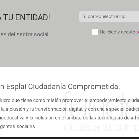
Correo
 TU ENTIDAD!
Electrónico
*
Política
He leído y acepto
p
des del sector social.
de
confidencialidad
*
n Esplai
Ciudadanía Comprometida.
lucro
que tiene como misión promover el
empoderamiento ciud
,
la inclusión y la transformación digital,
y con una especial dedicac
ioeducativa y la inclusión en el ámbito de las tecnologías de inf
agentes sociales.