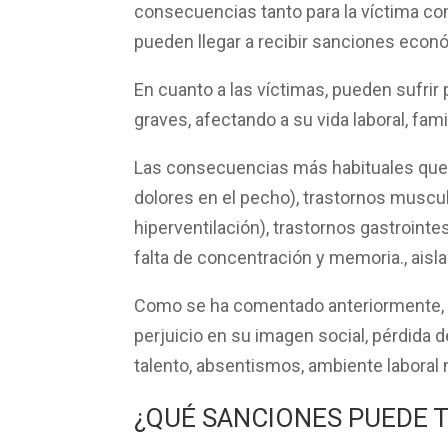
consecuencias tanto para la víctima co
pueden llegar a recibir
sanciones econ
En cuanto a las
víctimas
, pueden sufrir
graves, afectando
a su vida laboral, fam
Las
consecuencias
más habituales que 
dolores en el pecho),
trastornos muscu
hiperventilación),
trastornos gastrointe
falta de
concentración
y
memoria.
,
aisl
Como se ha comentado anteriormente,
perjuicio en su
imagen social
, pérdida 
talento,
absentismos, ambiente laboral
¿QUÉ SANCIONES PUEDE 