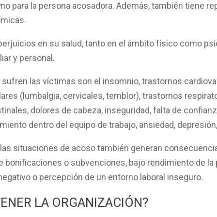
mo para la
persona acosadora
. Además, también tiene re
ómicas
.
perjuicios
en su
salud
, tanto en el ámbito físico como ps
iliar y personal
.
sufren las víctimas son el
insomnio
,
trastornos cardiov
lares
(lumbalgia, cervicales, temblor),
trastornos respirat
stinales
, dolores de cabeza, inseguridad,
falta de confian
amiento
dentro del equipo de trabajo,
ansiedad
,
depresión
 las
situaciones de acoso
también generan
consecuencia
de
bonificaciones o subvenciones
, bajo
rendimiento
de la
negativo o percepción de un entorno laboral inseguro.
TENER LA ORGANIZACIÓN?