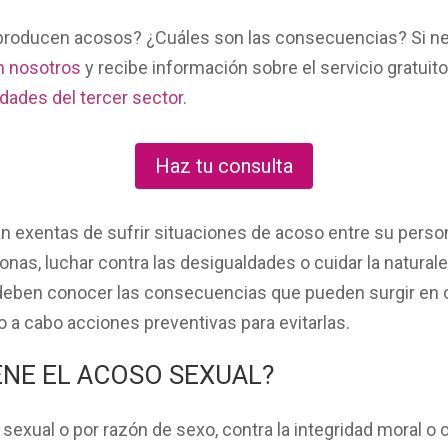
producen
acosos
? ¿Cuáles son las consecuencias? Si n
n nosotros
y recibe información sobre el
servicio gratuit
idades del tercer sector
.
Haz tu consulta
n exentas de sufrir
situaciones de acoso
entre su person
sonas, luchar contra las desigualdades o cuidar la natural
 deben conocer las
consecuencias
que pueden surgir en 
do a cabo
acciones preventivas
para evitarlas.
ENE EL ACOSO SEXUAL?
 sexual o por razón de sexo, contra la integridad moral o c