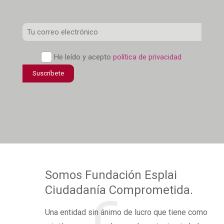
Correo
Electrónico
*
Política
He leído y acepto
política de privacidad
de
Suscríbete
confidencialidad
*
Somos
Fundación Esplai
Ciudadanía Comprometida.
Una
entidad sin ánimo de lucro
que tiene como