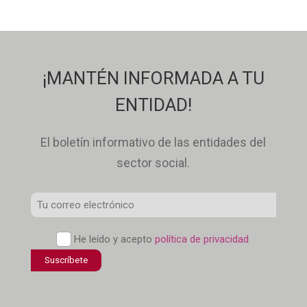
¡MANTÉN INFORMADA A TU
ENTIDAD!
El boletín informativo de las entidades del
sector social.
Correo
Electrónico
Política
He leído y acepto
política de privacidad
*
de
confidencialidad
*