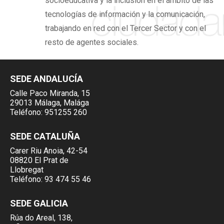
socioeducativa y la inclusión en el ámbito de las
tecnologías de información y la comunicación,
trabajando en red con el Tercer Sector y con el
resto de agentes sociales.
SEDE ANDALUCÍA
Calle Paco Miranda, 15
29013 Málaga, Malága
Teléfono:
951255 260
SEDE CATALUÑA
Carer Riu Anoia, 42-54
08820 El Prat de
Llobregat
Teléfono:
93 474 55 46
SEDE GALICIA
Rúa do Areal, 138,