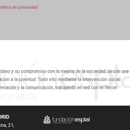
lectrónico
olítica
olítica de privacidad
e
onfidencialidad
adano
y su compromiso con la mejora de la sociedad, desde una
ión a la juventud. Todo ello mediante la intervención social
ormación y la comunicación, trabajando en red con el Tercer
DRID
ina, 21,