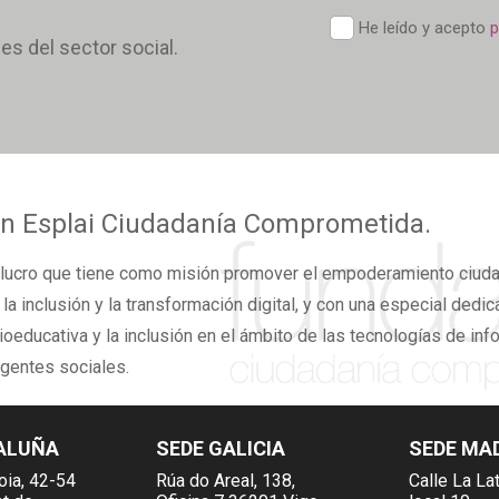
E
P
He leído y acepto
p
*
des del sector social.
d
c
*
n Esplai
Ciudadanía Comprometida.
lucro
que tiene como misión promover el
empoderamiento ciud
,
la inclusión y la transformación digital,
y con una especial dedicac
ioeducativa y la inclusión en el ámbito de las tecnologías de inf
agentes sociales.
ALUÑA
SEDE GALICIA
SEDE MA
oia, 42-54
Rúa do Areal, 138,
Calle La Lat