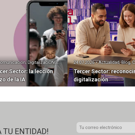
29.07.2026 • Actualidad, Blog, Comunicación, DigitalizaciONG, Gestión Tercer Sector, Transformación Digital
cer Sector: la lección
Tercer Sector: reconoci
zo de la IA
digitalización
C
 TU ENTIDAD!