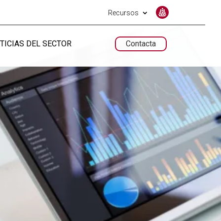
Recursos
TICIAS DEL SECTOR
Contacta
UNTARIADO.NET
UNTARIADO.NET