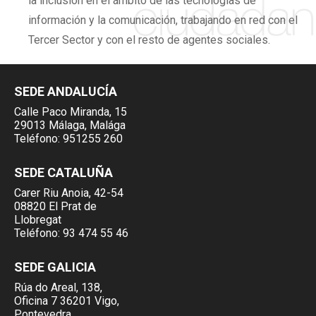
la inclusión en el ámbito de las tecnologías de
información y la comunicación, trabajando en red con el
Tercer Sector y con el resto de agentes sociales.
SEDE ANDALUCÍA
Calle Paco Miranda, 15
29013 Málaga, Malága
Teléfono:
951255 260
SEDE CATALUÑA
Carer Riu Anoia, 42-54
08820 El Prat de
Llobregat
Teléfono:
93 474 55 46
SEDE GALICIA
Rúa do Areal, 138,
Oficina 7 36201 Vigo,
Pontevedra