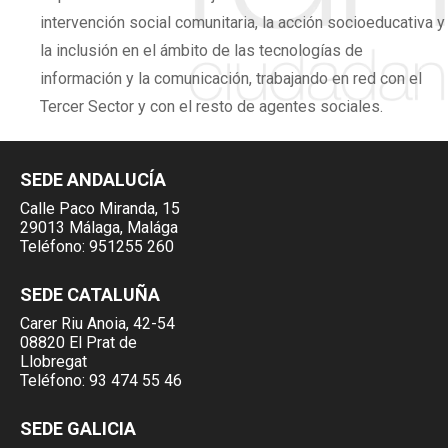
intervención social comunitaria, la acción socioeducativa y
la inclusión en el ámbito de las tecnologías de
información y la comunicación, trabajando en red con el
Tercer Sector y con el resto de agentes sociales.
SEDE ANDALUCÍA
Calle Paco Miranda, 15
29013 Málaga, Malága
Teléfono:
951255 260
SEDE CATALUÑA
Carer Riu Anoia, 42-54
08820 El Prat de
Llobregat
Teléfono:
93 474 55 46
SEDE GALICIA