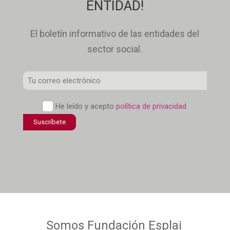
ENTIDAD!
El boletín informativo de las entidades del
sector social.
Correo
Electrónico
Política
He leído y acepto
política de privacidad
*
de
confidencialidad
*
Somos
Fundación Esplai