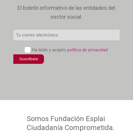
El boletín informativo de las entidades del
sector social.
Correo
Electrónico
Política
He leído y acepto
política de privacidad
*
de
confidencialidad
*
Somos
Fundación Esplai
Ciudadanía Comprometida.