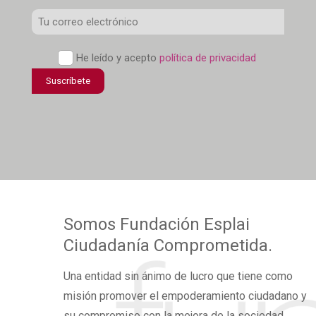
Correo
Electrónico
*
Política
He leído y acepto
política de privacidad
de
Suscríbete
confidencialidad
*
Somos
Fundación Esplai
Ciudadanía Comprometida.
Una
entidad sin ánimo de lucro
que tiene como
misión promover el
empoderamiento ciudadano
y
su compromiso con la mejora de la sociedad,