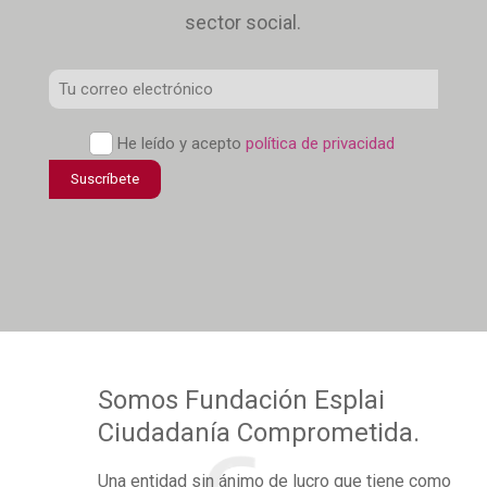
sector social.
Correo
Electrónico
*
Política
He leído y acepto
política de privacidad
de
Suscríbete
confidencialidad
*
Somos
Fundación Esplai
Ciudadanía Comprometida.
Una
entidad sin ánimo de lucro
que tiene como