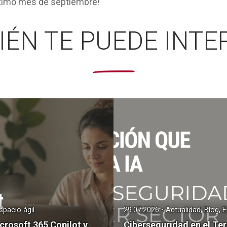
óximo mes de
septiembre
!
IÉN TE PUEDE INTE
spacio ágil
29.07.2026 • Actualidad, Blog, E
icrosoft 365 Copilot y
Ciberseguridad en el Ter