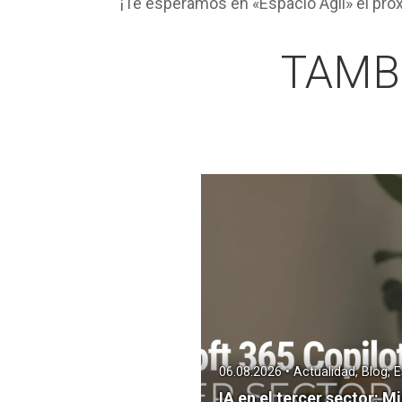
¡Te esperamos en «Espacio Ágil» el pr
TAMB
06.08.2026 • Actualidad, Blog, E
IA en el tercer sector: M