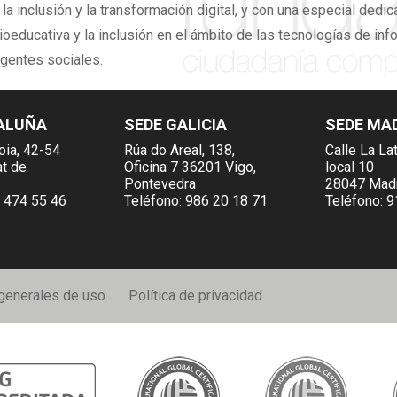
,
la inclusión y la transformación digital,
y con una especial dedicac
ioeducativa y la inclusión en el ámbito de las tecnologías de inf
agentes sociales.
ALUÑA
SEDE GALICIA
SEDE MA
oia, 42-54
Rúa do Areal, 138,
Calle La Lat
at de
Oficina 7 36201 Vigo,
local 10
Pontevedra
28047 Mad
 474 55 46
Teléfono:
986 20 18 71
Teléfono:
9
generales de uso
Política de privacidad