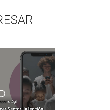
RESAR
spacio ágil
cer Sector: la lección