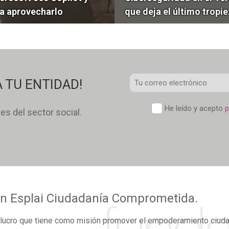
 aprovecharlo
que deja el último tropie
Correo
 TU ENTIDAD!
Electrónico
*
Política
He leído y acepto
p
des del sector social.
de
confidencialidad
*
n Esplai
Ciudadanía Comprometida.
lucro
que tiene como misión promover el
empoderamiento ciud