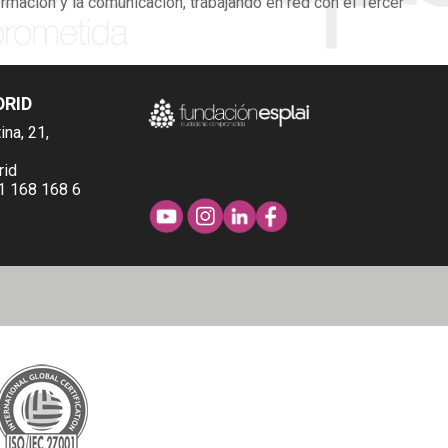
ormación y la comunicación, trabajando en red con el Tercer
DRID
ina, 21,
rid
1 168 168 6