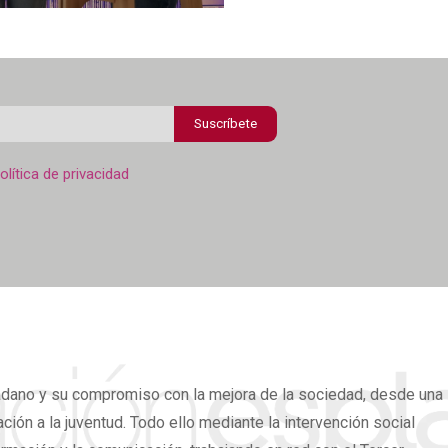
orreo
lectrónico
olítica
olítica de privacidad
e
onfidencialidad
adano
y su compromiso con la mejora de la sociedad, desde una
ión a la juventud. Todo ello mediante la intervención social