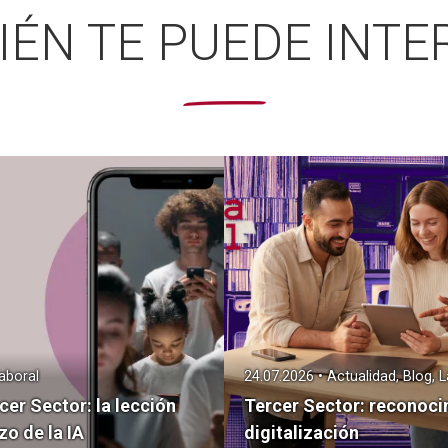
IÉN TE PUEDE INTE
Laboral
24.07.2026 • Actualidad, Blog, 
cer Sector: la lección
Tercer Sector: reconoci
zo de la IA
digitalización