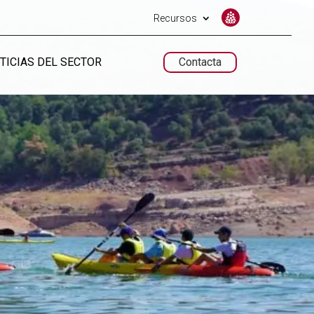
Recursos
TICIAS DEL SECTOR
Contacta
UNTARIADO.NET
UNTARIADO.NET