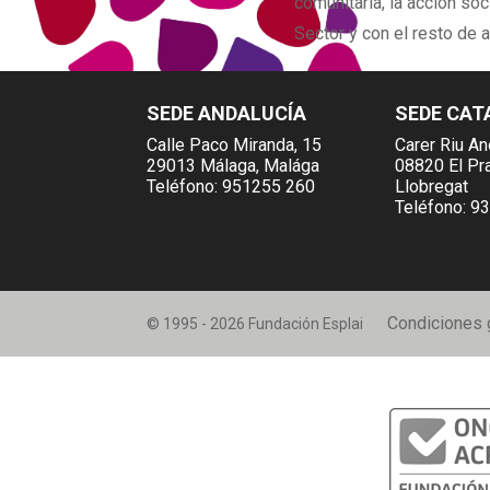
comunitaria, la acción soc
Sector y con el resto de 
SEDE ANDALUCÍA
SEDE CAT
Calle Paco Miranda, 15
Carer Riu An
29013 Málaga, Malága
08820 El Pr
Teléfono:
951255 260
Llobregat
Teléfono:
93
Condiciones 
© 1995 - 2026 Fundación Esplai