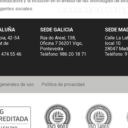
ioeducativa y la inclusión en el ámbito de las tecnologías de inf
agentes sociales.
ALUÑA
SEDE GALICIA
SEDE MA
oia, 42-54
Rúa do Areal, 138,
Calle La Lat
at de
Oficina 7 36201 Vigo,
local 10
Pontevedra
28047 Mad
 474 55 46
Teléfono:
986 20 18 71
Teléfono:
9
generales de uso
Política de privacidad