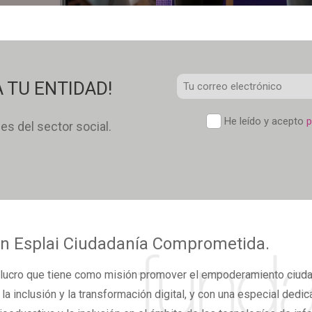
C
 TU ENTIDAD!
E
P
He leído y acepto
p
des del sector social.
*
d
c
*
n Esplai
Ciudadanía Comprometida.
lucro
que tiene como misión promover el
empoderamiento ciud
,
la inclusión y la transformación digital,
y con una especial dedicac