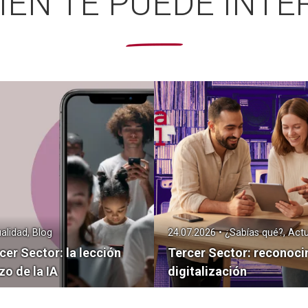
IÉN TE PUEDE INTE
alidad, Blog
24.07.2026 • ¿Sabías qué?, Actu
cer Sector: la lección
Tercer Sector: reconoci
zo de la IA
digitalización