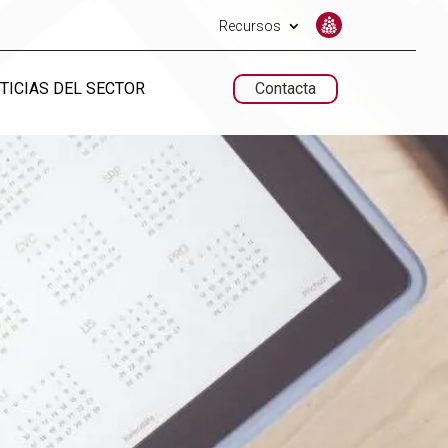
Recursos
TICIAS DEL SECTOR
Contacta
UNTARIADO.NET
UNTARIADO.NET