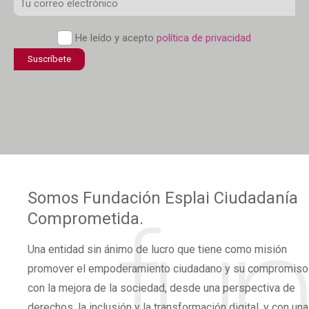
Correo
Electrónico
Política
He leído y acepto
política de privacidad
*
de
confidencialidad
*
Somos
Fundación Esplai
Ciudadanía
Comprometida.
Una
entidad sin ánimo de lucro
que tiene como misión
promover el
empoderamiento ciudadano
y su compromiso
con la mejora de la sociedad, desde una perspectiva de
derechos,
la inclusión y la transformación digital,
y con una