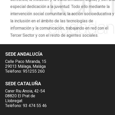
especial dedicación a la juventud. Todo ello mediante la
intervención social comunitaria, la acción socioeducativa y
la inclusión en el ámbito de las tecnologías de
información y la comunicación, trabajando en red con el
Tercer Sector y con el resto de agentes sociales.
SEDE ANDALUCÍA
Calle Paco Miranda, 15
29013 Málaga, Malága
Teléfono:
951255 260
SEDE CATALUÑA
Carer Riu Anoia, 42-54
08820 El Prat de
Llobregat
Teléfono:
93 474 55 46