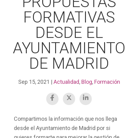
PROPUESTAS
FORMATIVAS
DESDE EL
AYUNTAMIENTO
DE MADRID
Sep 15, 2021
|
Actualidad
,
Blog
,
Formación
Compartimos la información que nos llega
desde el Ayuntamiento de Madrid por si
quieres
formarte
para mejorar la gestión de