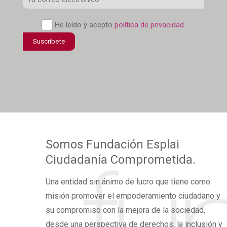
Electrónico
*
Política
He leído y acepto
política de privacidad
de
Suscríbete
confidencialidad
*
Somos
Fundación Esplai
Ciudadanía Comprometida.
Una
entidad sin ánimo de lucro
que tiene como
misión promover el
empoderamiento ciudadano
y
su compromiso con la mejora de la sociedad,
desde una perspectiva de derechos,
la inclusión y