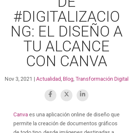
DE
#DIGITALIZACIO
NG: EL DISEÑO A
TU ALCANCE
CON CANVA
Nov 3, 2021
|
Actualidad
,
Blog
,
Transformación Digital
Canva
es una aplicación online
de diseño que
permite la creación de
documentos
gráfic
o
s
de todo tipo
, desde imágenes destinadas a