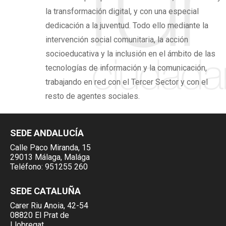
la transformación digital,
y con una especial
dedicación a la juventud. Todo ello mediante la
intervención social comunitaria, la acción
socioeducativa y la inclusión en el ámbito de las
tecnologías de información y la comunicación,
trabajando en red con el Tercer Sector y con el
resto de agentes sociales.
SEDE ANDALUCÍA
Calle Paco Miranda, 15
29013 Málaga, Malága
Teléfono:
951255 260
SEDE CATALUÑA
Carer Riu Anoia, 42-54
08820 El Prat de
Llobregat