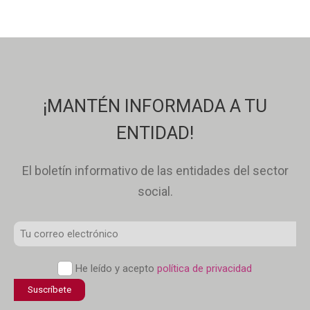
¡MANTÉN INFORMADA A TU
ENTIDAD!
El boletín informativo de las entidades del sector
social.
Correo
Electrónico
Política
He leído y acepto
política de privacidad
*
de
confidencialidad